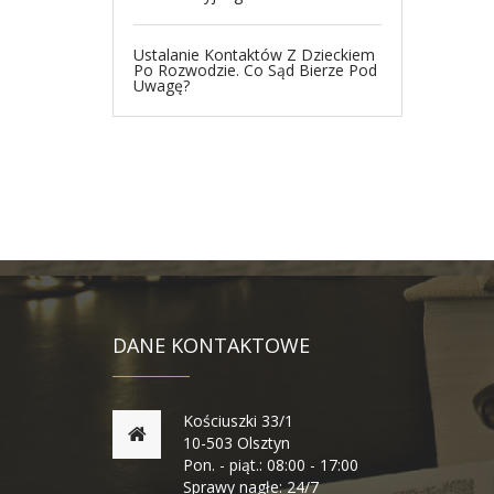
Ustalanie Kontaktów Z Dzieckiem
Po Rozwodzie. Co Sąd Bierze Pod
Uwagę?
DANE KONTAKTOWE
Kościuszki 33/1
10-503 Olsztyn
Pon. - piąt.: 08:00 - 17:00
Sprawy nagłe: 24/7