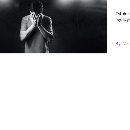
Tytułem
będącym
By:
Maci