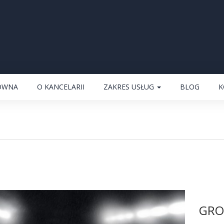
ÓWNA
O KANCELARII
ZAKRES USŁUG
BLOG
K
GRO