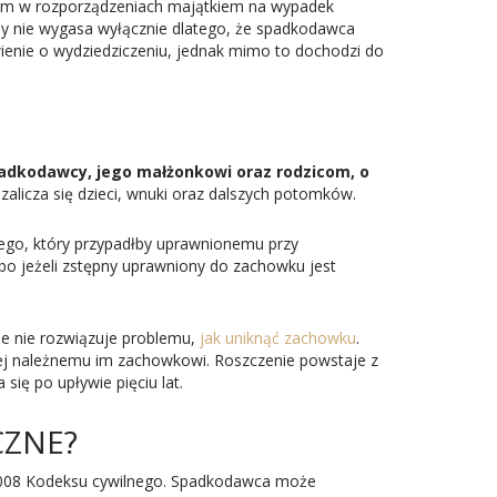
iem w rozporządzeniach majątkiem na wypadek
dy nie wygasa wyłącznie dlatego, że spadkodawca
ienie o wydziedziczeniu, jednak mimo to dochodzi do
adkodawcy, jego małżonkowi oraz rodzicom, o
alicza się dzieci, wnuki oraz dalszych potomków.
go, który przypadłby uprawnionemu przy
lbo jeżeli zstępny uprawniony do zachowku jest
e nie rozwiązuje problemu,
jak uniknąć zachowku
.
j należnemu im zachowkowi. Roszczenie powstaje z
się po upływie pięciu lat.
CZNE?
 1008 Kodeksu cywilnego. Spadkodawca może