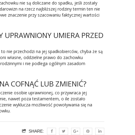
chowku nie są doliczane do spadku, jeśli zostały
arowizn na rzecz najbliższej rodziny termin ten nie
zowe znaczenie przy szacowaniu faktycznej wartości
DY UPRAWNIONY UMIERA PRZED
o nie przechodzi na jej spadkobierców, chyba że są
oni własne, oddzielne prawo do zachowku
i rodzinnymi i nie podlega ogólnym zasadom
NA COFNĄĆ LUB ZMIENIĆ?
zenie osobie uprawnionej, co przywraca jej
e, nawet poza testamentem, o ile zostało
czenie wyklucza możliwość powoływania się na
owku.
SHARE: