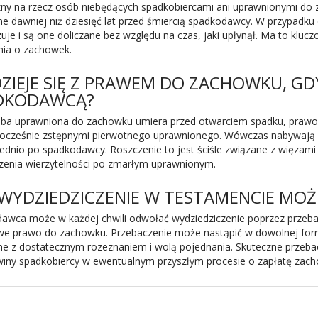
ny na rzecz osób niebędących spadkobiercami ani uprawnionymi do za
 dawniej niż dziesięć lat przed śmiercią spadkodawcy. W przypadku d
je i są one doliczane bez względu na czas, jaki upłynął. Ma to kluc
nia o zachowek.
DZIEJE SIĘ Z PRAWEM DO ZACHOWKU, G
DKODAWCĄ?
soba uprawniona do zachowku umiera przed otwarciem spadku, prawo t
nocześnie zstępnymi pierwotnego uprawnionego. Wówczas nabywają 
ednio po spadkodawcy. Roszczenie to jest ściśle związane z więzam
czenia wierzytelności po zmarłym uprawnionym.
WYDZIEDZICZENIE W TESTAMENCIE MOŻ
awca może w każdej chwili odwołać wydziedziczenie poprzez przebac
e prawo do zachowku. Przebaczenie może nastąpić w dowolnej formi
e z dostatecznym rozeznaniem i wolą pojednania. Skuteczne przeba
iny spadkobiercy w ewentualnym przyszłym procesie o zapłatę zach