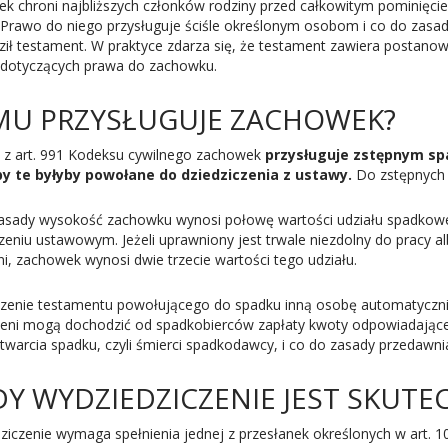
k chroni najbliższych członków rodziny przed całkowitym pominięc
. Prawo do niego przysługuje ściśle określonym osobom i co do zasa
ził testament. W praktyce zdarza się, że testament zawiera postanow
dotyczących prawa do zachowku.
U PRZYSŁUGUJE ZACHOWEK?
 z art. 991 Kodeksu cywilnego zachowek
przysługuje zstępnym sp
by te byłyby powołane do dziedziczenia z ustawy.
Do zstępnych z
asady wysokość zachowku wynosi połowę wartości udziału spadkowe
zeniu ustawowym. Jeżeli uprawniony jest trwale niezdolny do pracy a
i, zachowek wynosi dwie trzecie wartości tego udziału.
zenie testamentu powołującego do spadku inną osobę automatyczni
eni mogą dochodzić od spadkobierców zapłaty kwoty odpowiadające
twarcia spadku, czyli śmierci spadkodawcy, i co do zasady przedawnia 
DY WYDZIEDZICZENIE JEST SKUTE
ziczenie wymaga spełnienia jednej z przesłanek określonych w art.