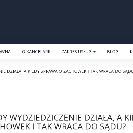
ÓWNA
O KANCELARII
ZAKRES USŁUG
BLOG
K
NIE DZIAŁA, A KIEDY SPRAWA O ZACHOWEK I TAK WRACA DO SĄD
DY WYDZIEDZICZENIE DZIAŁA, A K
HOWEK I TAK WRACA DO SĄDU?