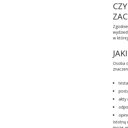
CZY
ZA
Zgodnie
wydzied
w które
JAK
Osoba d
znaczen
test
post
akty
odpis
opin
Istotną
może an