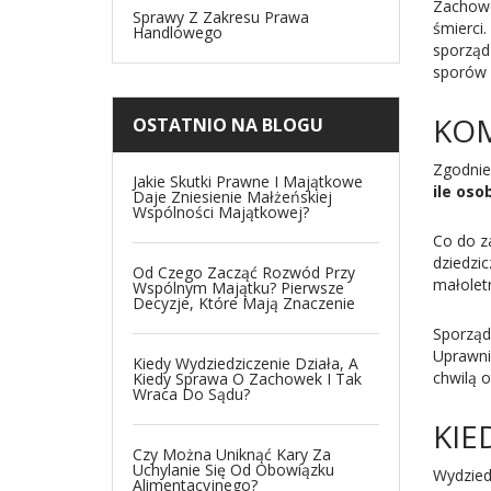
Zachowe
Sprawy Z Zakresu Prawa
śmierci
Handlowego
sporząd
sporów 
KOM
OSTATNIO NA BLOGU
Zgodnie
Jakie Skutki Prawne I Majątkowe
ile oso
Daje Zniesienie Małżeńskiej
Wspólności Majątkowej?
Co do z
dziedzic
Od Czego Zacząć Rozwód Przy
małoletn
Wspólnym Majątku? Pierwsze
Decyzje, Które Mają Znaczenie
Sporząd
Uprawni
Kiedy Wydziedziczenie Działa, A
chwilą o
Kiedy Sprawa O Zachowek I Tak
Wraca Do Sądu?
KIE
Czy Można Uniknąć Kary Za
Uchylanie Się Od Obowiązku
Wydzied
Alimentacyjnego?