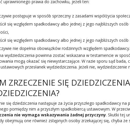
ć uprawnionego prawa do zachowku, jeżeli ten:
czywie postępuje w sposób sprzeczny z zasadami współżycia społe
ścił się względem spadkodawcy albo jednej z jego najbliższych osób
ości,
cił się względem spadkodawcy albo jednej z jego najbliższych osób r
czywie nie dopełnia obowiązków rodzinnych względem spadkodawcy.
na wydziedziczenia powinna zostać wskazana w testamencie w sposób
owania mogą okazać się niewystarczające. W razie sporu sąd bada, c
 ustawowych przesłanek wydziedziczenia. Jeżeli nie, wydziedziczenie
M ZRZECZENIE SIĘ DZIEDZICZENIA
ZIEDZICZENIA?
nie się dziedziczenia następuje za życia przyszłego spadkodawcy na
lnego pomiędzy nim a przyszłym spadkobiercą ustawowym. W przeciw
iczenia nie wymaga wskazywania żadnej przyczyny
. Skutki tej
dy obejmują one również zstępnych osoby zrzekającej się, chyba że s