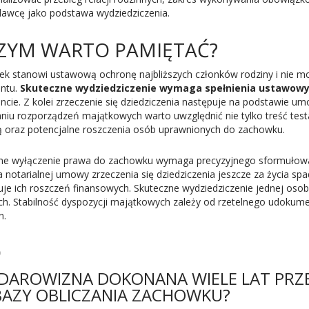
awcę jako podstawa wydziedziczenia.
ZYM WARTO PAMIĘTAĆ?
k stanowi ustawową ochronę najbliższych członków rodziny i nie mo
ntu.
Skuteczne wydziedziczenie wymaga spełnienia ustawowy
ncie. Z kolei zrzeczenie się dziedziczenia następuje na podstawie u
niu rozporządzeń majątkowych warto uwzględnić nie tylko treść test
ą oraz potencjalne roszczenia osób uprawnionych do zachowku.
ne wyłączenie prawa do zachowku wymaga precyzyjnego sformułowan
 notarialnej umowy zrzeczenia się dziedziczenia jeszcze za życia sp
kuje ich roszczeń finansowych. Skuteczne wydziedziczenie jednej oso
ch. Stabilność dyspozycji majątkowych zależy od rzetelnego udokume
n.
Q
 DAROWIZNA DOKONANA WIELE LAT PRZ
BAZY OBLICZANIA ZACHOWKU?