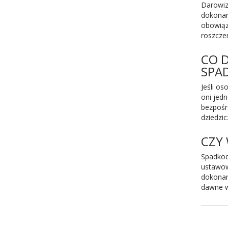
Darowiz
dokonane
obowiązu
roszcze
CO 
SPA
Jeśli o
oni jed
bezpośr
dziedzi
CZY 
Spadkod
ustawow
dokonan
dawne w