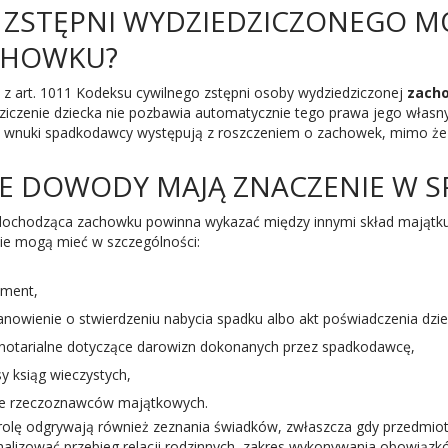
 ZSTĘPNI WYDZIEDZICZONEGO 
CHOWKU?
 z art. 1011 Kodeksu cywilnego zstępni osoby wydziedziczonej
zacho
ziczenie dziecka nie pozbawia automatycznie tego prawa jego własnyc
j wnuki spadkodawcy występują z roszczeniem o zachowek, mimo że ic
IE DOWODY MAJĄ ZNACZENIE W 
ochodząca zachowku powinna wykazać między innymi skład majątku
ie mogą mieć w szczególności:
ament,
anowienie o stwierdzeniu nabycia spadku albo akt poświadczenia dzie
 notarialne dotyczące darowizn dokonanych przez spadkodawcę,
y ksiąg wieczystych,
ie rzeczoznawców majątkowych.
 rolę odgrywają również zeznania świadków, zwłaszcza gdy przedmiot
alizować przebieg relacji rodzinnych, zakres wykonywania obowiązk