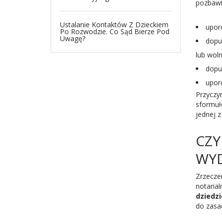
pozbawi
Ustalanie Kontaktów Z Dzieckiem
upor
Po Rozwodzie. Co Sąd Bierze Pod
Uwagę?
dopu
lub woln
dopuś
upor
Przyczy
sformuł
jednej z
CZY
WYD
Zrzecze
notaria
dziedz
do zasa