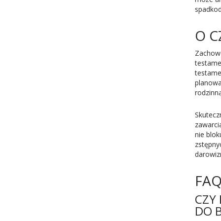
spadkod
O C
Zachowe
testame
testame
planowa
rodzinn
Skutecz
zawarcia
nie blo
zstępny
darowiz
FA
CZY
DO 