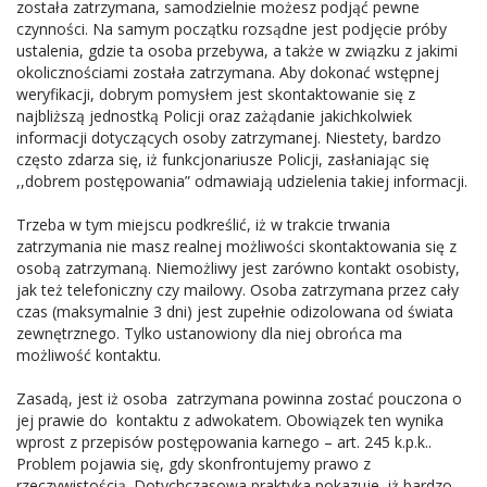
została zatrzymana, samodzielnie możesz podjąć pewne
czynności. Na samym początku rozsądne jest podjęcie próby
ustalenia, gdzie ta osoba przebywa, a także w związku z jakimi
okolicznościami została zatrzymana. Aby dokonać wstępnej
weryfikacji, dobrym pomysłem jest skontaktowanie się z
najbliższą jednostką Policji oraz zażądanie jakichkolwiek
informacji dotyczących osoby zatrzymanej. Niestety, bardzo
często zdarza się, iż funkcjonariusze Policji, zasłaniając się
,,dobrem postępowania” odmawiają udzielenia takiej informacji.
Trzeba w tym miejscu podkreślić, iż w trakcie trwania
zatrzymania nie masz realnej możliwości skontaktowania się z
osobą zatrzymaną. Niemożliwy jest zarówno kontakt osobisty,
jak też telefoniczny czy mailowy. Osoba zatrzymana przez cały
czas (maksymalnie 3 dni) jest zupełnie odizolowana od świata
zewnętrznego. Tylko ustanowiony dla niej obrońca ma
możliwość kontaktu.
Zasadą, jest iż osoba zatrzymana powinna zostać pouczona o
jej prawie do kontaktu z adwokatem. Obowiązek ten wynika
wprost z przepisów postępowania karnego – art. 245 k.p.k..
Problem pojawia się, gdy skonfrontujemy prawo z
rzeczywistością. Dotychczasowa praktyka pokazuje, iż bardzo