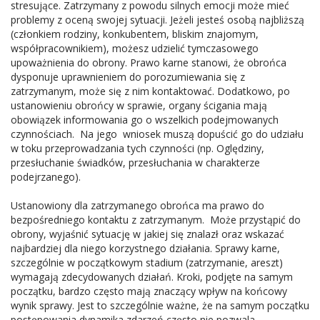
stresujące. Zatrzymany z powodu silnych emocji może mieć
problemy z oceną swojej sytuacji. Jeżeli jesteś osobą najbliższą
(członkiem rodziny, konkubentem, bliskim znajomym,
współpracownikiem), możesz udzielić tymczasowego
upoważnienia do obrony. Prawo karne stanowi, że obrońca
dysponuje uprawnieniem do porozumiewania się z
zatrzymanym, może się z nim kontaktować. Dodatkowo, po
ustanowieniu obrońcy w sprawie, organy ścigania mają
obowiązek informowania go o wszelkich podejmowanych
czynnościach. Na jego wniosek muszą dopuścić go do udziału
w toku przeprowadzania tych czynności (np. Oględziny,
przesłuchanie świadków, przesłuchania w charakterze
podejrzanego).
Ustanowiony dla zatrzymanego obrońca ma prawo do
bezpośredniego kontaktu z zatrzymanym. Może przystąpić do
obrony, wyjaśnić sytuację w jakiej się znalazł oraz wskazać
najbardziej dla niego korzystnego działania. Sprawy karne,
szczególnie w początkowym stadium (zatrzymanie, areszt)
wymagają zdecydowanych działań. Kroki, podjęte na samym
początku, bardzo często mają znaczący wpływ na końcowy
wynik sprawy. Jest to szczególnie ważne, że na samym początku
postępowania dynamika zdarzeń często nie pozwala