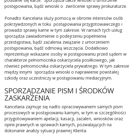
poddanie się karze. Sporządza także wnioski o umorzenie
postępowania, bądź wnioski o zwrócenie sprawy prokuraturze.
Ponadto Kancelaria służy pomocą w obronie interesów osób
pokrzywdzonych w toku postępowania przygotowawczego i
prowadzi sprawy karne w tym zakresie. W ramach tych usług
sporządza zawiadomienie o podejrzeniu popełnienia
przestępstwa, bądź zażalenia związane z umorzeniem
postępowania, bądź odmową wszczęcia. Dodatkowo
reprezentuje wskazane osoby w postępowaniu przed sądem w
charakterze pełnomocnika oskarżyciela posiłkowego, jak
również pełnomocnika oskarżyciela prywatnego. W tym zakresie
między innymi sporządza wnioski o naprawienie powstałej
szkody oraz uczestniczy w postępowaniu mediacyjnym.
SPORZĄDZANIE PISM I ŚRODKÓW
ZASKARŻENIA
Kancelaria zajmuje się nadto opracowywaniem samych pism
procesowych w postępowaniu karnym, w tym w szczególności
przygotowywaniem apelacji, kasacji, zażaleń, wniosków oraz
opinii prawnych w sprawach karnych, pozwalających na
dokonanie analizy sytuacji prawnej Klienta.