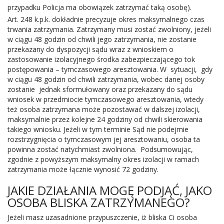
przypadku Policja ma obowiązek zatrzymać taką osobę).
Art. 248 k.p.k. dokładnie precyzuje okres maksymalnego czas
trwania zatrzymania. Zatrzymany musi zostać zwolniony, jeżeli
w ciągu 48 godzin od chwili jego zatrzymania, nie zostanie
przekazany do dyspozycji sądu wraz z wnioskiem o
zastosowanie izolacyjnego środka zabezpieczającego tok
postępowania – tymczasowego aresztowania. W sytuacji, gdy
w ciągu 48 godzin od chwili zatrzymania, wobec danej osoby
zostanie jednak sformułowany oraz przekazany do sądu
wniosek w przedmiocie tymczasowego aresztowania, wtedy
też osoba zatrzymana może pozostawać w dalszej izolacji,
maksymalnie przez kolejne 24 godziny od chwili skierowania
takiego wniosku. Jeżeli w tym terminie Sąd nie podejmie
rozstrzygnięcia o tymczasowym jej aresztowaniu, osoba ta
powinna zostać natychmiast zwolniona. Podsumowując,
zgodnie z powyższym maksymalny okres izolacji w ramach
zatrzymania może łącznie wynosić 72 godziny.
JAKIE DZIAŁANIA MOGĘ PODJĄĆ, JAKO
OSOBA BLISKA ZATRZYMANEGO?
Jeżeli masz uzasadnione przypuszczenie, iż bliska Ci osoba