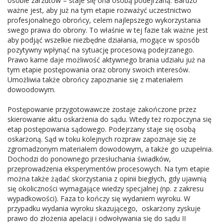
osobie zarzutów – staje się ona osobą podejrzaną. Bardzo
ważne jest, aby już na tym etapie rozważyć uczestnictwo
profesjonalnego obrońcy, celem najlepszego wykorzystania
swego prawa do obrony. To właśnie w tej fazie tak ważne jest
aby podjąć wszelkie niezbędne działania, mogące w sposób
pozytywny wpłynąć na sytuację procesową podejrzanego.
Prawo karne daje możliwość aktywnego brania udziału już na
tym etapie postępowania oraz obrony swoich interesów.
Umożliwia także obrońcy zapoznanie się z materiałem
dowoodowym.
Postępowanie przygotowawcze zostaje zakończone przez
skierowanie aktu oskarżenia do sądu. Wtedy też rozpoczyna się
etap postępowania sądowego. Podejrzany staje się osobą
oskarżoną. Sąd w toku kolejnych rozpraw zapoznaje się ze
zgromadzonym materiałem dowodowym, a także go uzupełnia.
Dochodzi do ponownego przesłuchania świadków,
przeprowadzenia eksperymentów procesowych. Na tym etapie
można także żądać skorzystania z opinii biegłych, gdy ujawnią
się okoliczności wymagające wiedzy specjalnej (np. z zakresu
wypadkowości). Faza to kończy się wydaniem wyroku. W
przypadku wydania wyroku skazującego, oskarżony zyskuje
prawo do złożenia apelacji i odwoływania się do sądu II