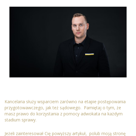
Kancelaria służy wsparciem zarówno na etapie postępowania
przygotowawczego, jak też sądowego. Pamiętaj o tym, że
masz prawo do korzystania z pomocy adwokata na każdym
stadium sprawy.
Jeżeli zainteresował Cię powyższy artykuł, polub moją stronę