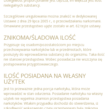
Dolegliwość proporcjonalnie jest cięższa, im większa jest ilość
nielegalnych substancji.
Szczegółowe uregulowania można znaleźć w dedykowanej
Ustawie z dnia 29 lipca 2005 r., o przeciwdziałaniu narkomanii.
Omawiane przestępstwo ujęte zostało w art. 62 tejże ustawy.
ZNIKOMA/ŚLADOWA ILOŚĆ
Przypisuje się osadom/pozostałościom po miejscu
przechowywania narkotyków lub w przedmiotach, które
posłużyły do wprowadzenia substancji do organizmu. Taka ilość
nie stanowi przestępstwa. Wobec posiadacza nie wszczyna się
postępowania przygotowawczego.
ILOŚĆ POSIADANA NA WŁASNY
UŻYTEK
Jest to przeważnie jedna porcja narkotyku, która może
wprowadzić w stan odurzenia. Posiadanie narkotyku na własny
użytek nie wypełnia znamion przestępstwa posiadania
narkotyków. Wtakim przypadku dochodzi do stwierdzenia, iż
szkodliwość wskazaengo czynu przestępnego byłą znikoma.