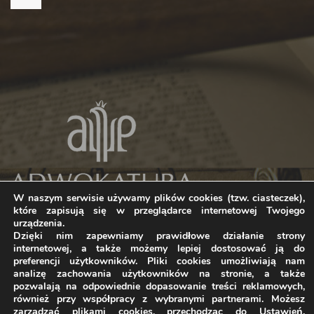
W naszym serwisie używamy plików cookies (tzw. ciasteczek),
które zapisują się w przeglądarce internetowej Twojego
urządzenia.
Dzięki nim zapewniamy prawidłowe działanie strony
internetowej, a także możemy lepiej dostosować ją do
preferencji użytkowników. Pliki cookies umożliwiają nam
analizę zachowania użytkowników na stronie, a także
pozwalają na odpowiednie dopasowanie treści reklamowych,
również przy współpracy z wybranymi partnerami. Możesz
Home
O kancelarii
Polityka prywatności
zarządzać plikami cookies, przechodząc do Ustawień.