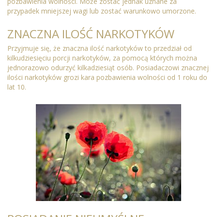
pozbawienia wolności. Może zostać jednak uznane za
przypadek mniejszej wagi lub zostać warunkowo umorzone.
ZNACZNA ILOŚĆ NARKOTYKÓW
Przyjmuje się, że znaczna ilość narkotyków to przedział od
kilkudziesięciu porcji narkotyków, za pomocą których można
jednorazowo odurzyć kilkadziesiąt osób. Posiadaczowi znacznej
ilości narkotyków grozi kara pozbawienia wolności od 1 roku do
lat 10.