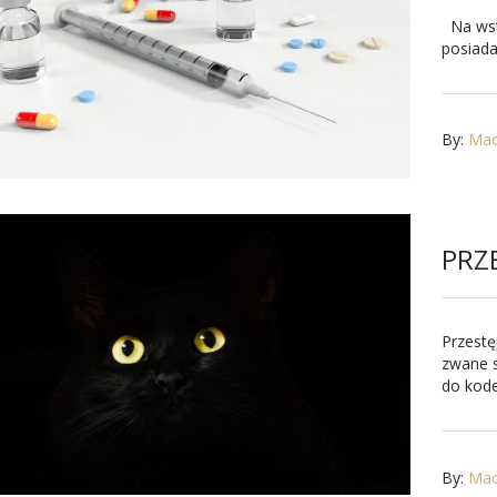
Na wstę
posiada
By:
Maci
PRZ
Przestę
zwane 
do kode
By:
Maci