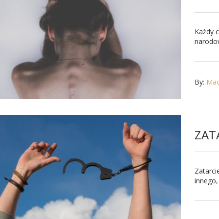
Każdy c
narodow
By:
Maci
ZAT
Zatarci
innego, 