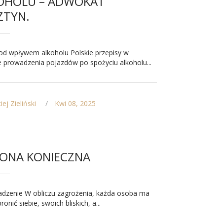
OHOLU – ADWOKAT
ZTYN.
od wpływem alkoholu Polskie przepisy w
e prowadzenia pojazdów po spożyciu alkoholu...
ej Zieliński
Kwi 08, 2025
ONA KONIECZNA
dzenie W obliczu zagrożenia, każda osoba ma
onić siebie, swoich bliskich, a...