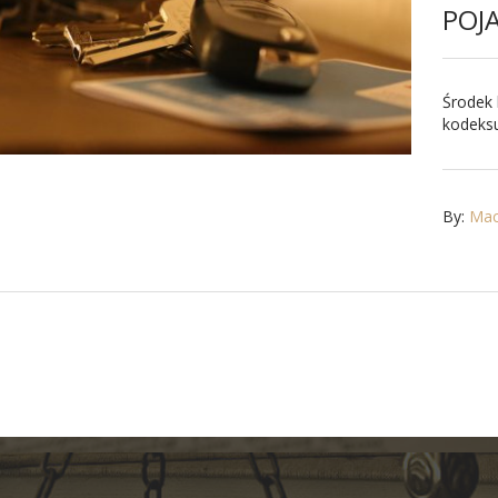
POJ
Środek 
kodeksu
By:
Maci