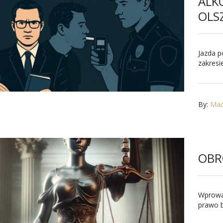
ALK
OLS
Jazda p
zakresi
By:
Maci
OBR
Wprowa
prawo br