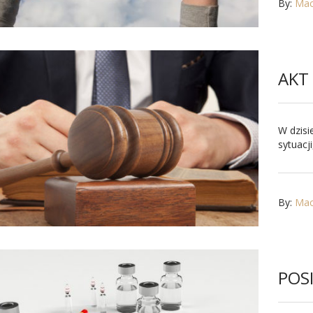
By:
Maci
AKT
W dzisi
sytuacj
By:
Maci
POS