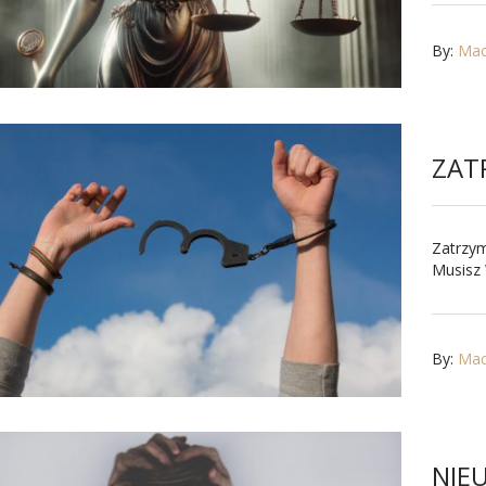
By:
Maci
ZAT
Zatrzym
Musisz 
By:
Maci
NIE