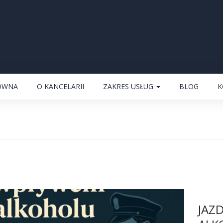
ÓWNA
O KANCELARII
ZAKRES USŁUG
BLOG
K
JAZ