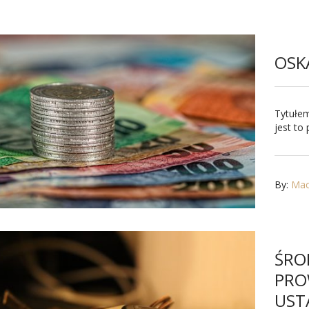
OSK
Tytułe
jest to
By:
Maci
ŚRO
PRO
UST