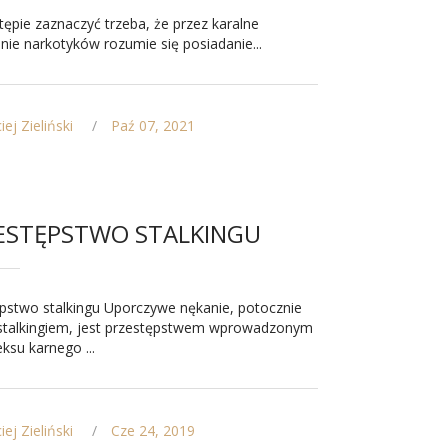
pie zaznaczyć trzeba, że przez karalne
nie narkotyków rozumie się posiadanie...
ej Zieliński
Paź 07, 2021
ESTĘPSTWO STALKINGU
pstwo stalkingu Uporczywe nękanie, potocznie
stalkingiem, jest przestępstwem wprowadzonym
ksu karnego ...
ej Zieliński
Cze 24, 2019