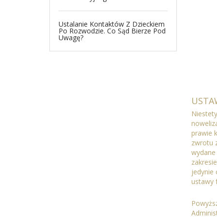
Ustalanie Kontaktów Z Dzieckiem
Po Rozwodzie. Co Sąd Bierze Pod
Uwagę?
USTAW
Niestet
noweliz
prawie 
zwrotu z
wydane 
zakresi
jedynie
ustawy 
Powyższ
Adminis