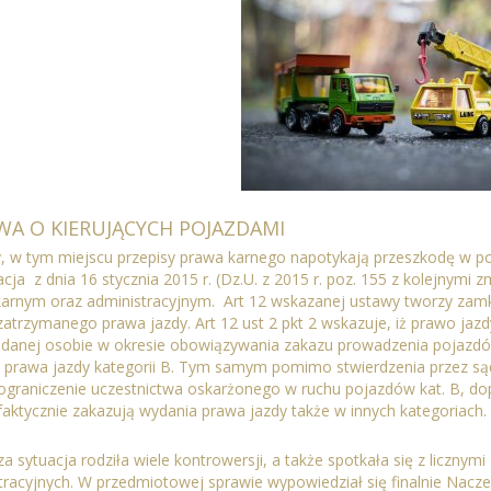
A O KIERUJĄCYCH POJAZDAMI
y, w tym miejscu przepisy prawa karnego napotykają przeszkodę w pos
acja
z dnia 16 stycznia 2015 r. (Dz.U. z 2015 r. poz. 155 z kolejny
karnym oraz administracyjnym.
Art 12 wskazanej ustawy tworzy zamkn
atrzymanego prawa jazdy. Art 12 ust 2 pkt 2 wskazuje, iż prawo jazdy
danej osobie w okresie obowiązywania zakazu prowadzenia pojazd
e prawa jazdy kategorii B. Tym samym pomimo stwierdzenia przez sąd
 ograniczenie uczestnictwa oskarżonego w ruchu pojazdów kat. B, do
faktycznie zakazują wydania prawa jazdy także w innych kategoriach.
a sytuacja rodziła wiele kontrowersji, a także spotkała się z liczn
tracyjnych. W przedmiotowej sprawie wypowiedział się finalnie Nacze