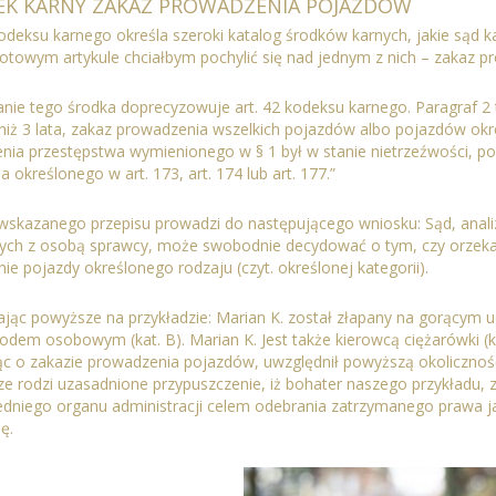
EK KARNY ZAKAZ PROWADZENIA POJAZDÓW
kodeksu karnego określa szeroki katalog środków karnych, jakie sąd
otowym artykule chciałbym pochylić się nad jednym z nich – zakaz p
nie tego środka doprecyzowuje art. 42 kodeksu karnego. Paragraf 2 t
niż 3 lata,
zakaz prowadzenia wszelkich pojazdów albo pojazdów okr
enia przestępstwa wymienionego w § 1 był w stanie nietrzeźwości, p
ia określonego w
art. 173
,
art. 174
lub
art. 177
.”
 wskazanego przepisu prowadzi do następującego wniosku: Sąd, analiz
ych z osobą sprawcy, może swobodnie decydować o tym, czy orzekan
nie pojazdy określonego rodzaju (czyt. określonej kategorii).
jąc powyższe na przykładzie: Marian K. został złapany na gorącym uc
em osobowym (kat. B). Marian K. Jest także kierowcą ciężarówki (kat
c o zakazie prowadzenia pojazdów, uwzględnił powyższą okoliczność i
e rodzi uzasadnione przypuszczenie, iż bohater naszego przykładu, 
dniego organu administracji celem odebrania zatrzymanego prawa jazd
ję.