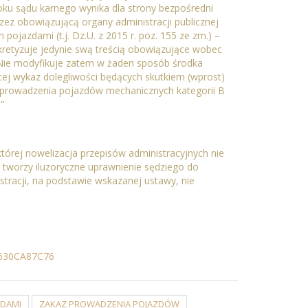
roku sądu karnego wynika dla strony bezpośredni
ez obowiązującą organy administracji publicznej
h pojazdami (t.j. Dz.U. z 2015 r. poz. 155 ze zm.) –
retyzuje jedynie swą treścią obowiązujące wobec
Nie modyfikuje zatem w żaden sposób środka
cej wykaz dolegliwości będących skutkiem (wprost)
 prowadzenia pojazdów mechanicznych kategorii B
”
której nowelizacja przepisów administracyjnych nie
 tworzy iluzoryczne uprawnienie sędziego do
tracji, na podstawie wskazanej ustawy, nie
c/630CA87C76
ZDAMI
ZAKAZ PROWADZENIA POJAZDÓW