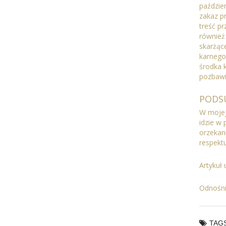
paździer
zakaz p
treść pr
również
skarżąc
karnego
środka 
pozbawi
PODS
W mojej 
idzie w
orzekan
respekt
Artykuł 
Odnośni
TAGS