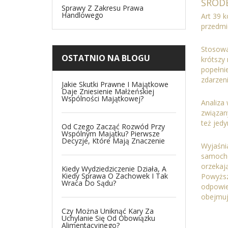
ŚROD
Sprawy Z Zakresu Prawa
Handlowego
Art 39 
przedmi
Stosowa
OSTATNIO NA BLOGU
krótszy 
popełni
zdarzen
Jakie Skutki Prawne I Majątkowe
Daje Zniesienie Małżeńskiej
Wspólności Majątkowej?
Analiza
związan
też jedy
Od Czego Zacząć Rozwód Przy
Wspólnym Majątku? Pierwsze
Decyzje, Które Mają Znaczenie
Wyjaśnia
samochod
orzekają
Kiedy Wydziedziczenie Działa, A
Kiedy Sprawa O Zachowek I Tak
Powyższ
Wraca Do Sądu?
odpowie
obejmu
Czy Można Uniknąć Kary Za
Uchylanie Się Od Obowiązku
Alimentacyjnego?