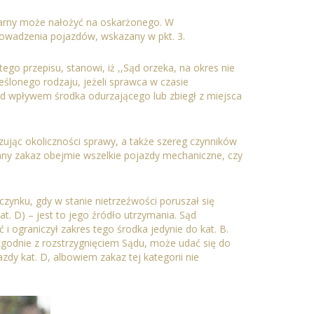
 karny może nałożyć na oskarżonego. W
rowadzenia pojazdów, wskazany w pkt. 3.
ego przepisu, stanowi, iż
,,Sąd orzeka, na okres nie
eślonego rodzaju
, jeżeli sprawca w czasie
od wpływem środka odurzającego lub zbiegł z miejsca
ując okoliczności sprawy, a także szereg czynników
y zakaz obejmie wszelkie pojazdy mechaniczne, czy
zynku, gdy w stanie nietrzeźwości poruszał się
. D) – jest to jego źródło utrzymania. Sąd
 ograniczył zakres tego środka jedynie do kat. B.
zgodnie z rozstrzygnięciem Sądu, może udać się do
y kat. D, albowiem zakaz tej kategorii nie