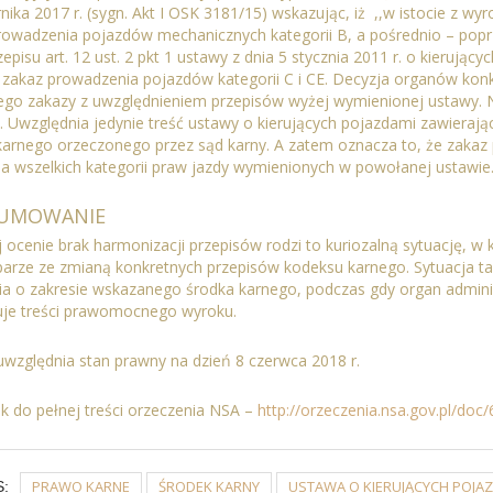
nika 2017 r. (sygn. Akt I OSK 3181/15) wskazując, iż
,,w istocie z wy
rowadzenia pojazdów mechanicznych kategorii B, a pośrednio – poprz
zepisu art. 12 ust. 2 pkt 1 ustawy z dnia 5 stycznia 2011 r. o kierującyc
 zakaz prowadzenia pojazdów kategorii C i CE. Decyzja organów konk
ego zakazy z uwzględnieniem przepisów wyżej wymienionej ustawy. 
. Uwzględnia jedynie treść ustawy o kierujących pojazdami zawierają
karnego orzeczonego przez sąd karny. A zatem oznacza to, że zakaz
a wszelkich kategorii praw jazdy wymienionych w powołanej ustawie.
UMOWANIE
ocenie brak harmonizacji przepisów rodzi to kuriozalną sytuację, w 
 parze ze zmianą konkretnych przepisów kodeksu karnego. Sytuacja ta
ia o zakresie wskazanego środka karnego, podczas gdy organ adminis
uje treści prawomocnego wyroku.
uwzględnia stan prawny na dzień 8 czerwca 2018 r.
k do pełnej treści orzeczenia NSA –
http://orzeczenia.nsa.gov.pl/do
PRAWO KARNE
ŚRODEK KARNY
USTAWA O KIERUJĄCYCH POJA
: