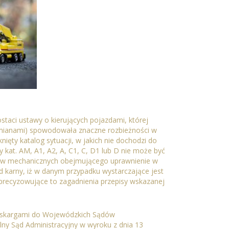
taci ustawy o kierujących pojazdami, której
mi zmianami) spowodowała znaczne rozbieżności w
ięty katalog sytuacji, w jakich nie dochodzi do
 kat. AM, A1, A2, A, C1, C, D1 lub D nie może być
ów mechanicznych obejmującego uprawnienie w
 karny, iż w danym przypadku wystarczające jest
precyzowujące to zagadnienia przepisy wskazanej
ymi skargami do Wojewódzkich Sądów
lny Sąd Administracyjny w wyroku z dnia 13