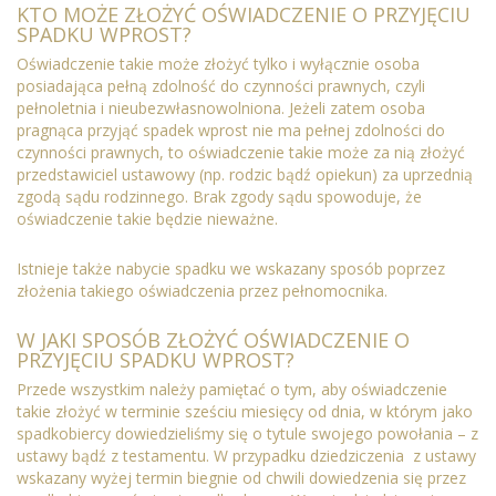
KTO MOŻE ZŁOŻYĆ OŚWIADCZENIE O PRZYJĘCIU
SPADKU WPROST?
Oświadczenie takie może złożyć tylko i wyłącznie osoba
posiadająca pełną zdolność do czynności prawnych, czyli
pełnoletnia i nieubezwłasnowolniona. Jeżeli zatem osoba
pragnąca przyjąć spadek wprost nie ma pełnej zdolności do
czynności prawnych, to oświadczenie takie może za nią złożyć
przedstawiciel ustawowy (np. rodzic bądź opiekun) za uprzednią
zgodą sądu rodzinnego. Brak zgody sądu spowoduje, że
oświadczenie takie będzie nieważne.
Istnieje także nabycie spadku we wskazany sposób poprzez
złożenia takiego oświadczenia przez pełnomocnika.
W JAKI SPOSÓB ZŁOŻYĆ OŚWIADCZENIE O
PRZYJĘCIU SPADKU WPROST?
Przede wszystkim należy pamiętać o tym, aby oświadczenie
takie złożyć w terminie sześciu miesięcy od dnia, w którym jako
spadkobiercy dowiedzieliśmy się o tytule swojego powołania – z
ustawy bądź z testamentu. W przypadku dziedziczenia
z ustawy
wskazany wyżej termin biegnie od chwili dowiedzenia się przez