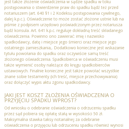
jest także złożenie oświadczenia w sądzie spadku w toku
postępowania o stwierdzenie praw do spadku bądź też przed
notariuszem (art. 640 §1 i 2 Kodeksu postępowania cywilnego,
dalej k.p.c.). Oświadczenie to może zostać złożone ustnie lub na
piśmie z podpisem urzędowo poświadczonym przez notariusza
bądź konsula. Art. 641 k.p.c. reguluje dokładną treść składanego
oświadczenia. Powinno ono zawierać: imię i nazwisko
spadkodawcy, datę i miejsce jego śmierci oraz miejsce jego
ostatniego zamieszkania,. Dodatkowo konieczne jest wskazanie
tytułu powołania do spadku oraz oczywiście samą treść
złożonego oświadczenia. Spadkobierca w oświadczeniu musi
także wymienić osoby należące do kręgu spadkobierców
ustawowych. Finalnie konieczne jest także powołać wszystkie
znane sobie testamenty (ich treść, miejsce przechowywania)
oraz dołączyć wypis aktu zgonu spadkodawcy.
JAKI JEST KOSZT ZŁOŻENIA OŚWIADCZENIA O
PRZYJĘCIU SPADKU WPROST?
Od wniosku o odebranie oświadczenia o odrzuceniu spadku
przez sąd pobiera się opłatę stałą w wysokości 50 zł.
Maksymalna stawka taksy notarialnej za odebranie
oświadczenia o przyjęciu lub odrzuceniu spadku również wynosi