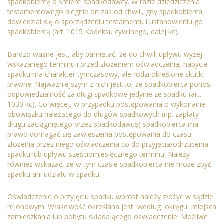
spadkobiercę o śmierci spadkodawcy. W razie dziedziczenia
testamentowego biegnie on zaś od chwili, gdy spadkobierca
dowiedział się o sporządzeniu testamentu i ustanowieniu go
spadkobiercą (art. 1015 Kodeksu cywilnego, dalej kc).
Bardzo ważne jest, aby pamiętać, że do chwili upływu wyżej
wskazanego terminu i przed złożeniem oświadczenia, nabycie
spadku ma charakter tymczasowy, ale rodzi określone skutki
prawne. Najważniejszym z nich jest to, że spadkobierca ponosi
odpowiedzialność za długi spadkowe jedynie ze spadku (art.
1030 kc). Co więcej, w przypadku postępowania o wykonanie
obowiązku należącego do długów spadkowych (np. zapłaty
długu zaciągniętego przez spadkodawcę) spadkobierca ma
prawo domagać się zawieszenia postępowania do czasu
złożenia przez niego oświadczenia co do przyjęcia/odrzucenia
spadku lub upływu sześciomiesięcznego terminu. Należy
również wskazać, że w tym czasie spadkobierca nie może zbyć
spadku ani udziału w spadku.
Oświadczenie o przyjęciu spadku wprost należy złożyć w sądzie
rejonowym. Właściwość określana jest według okręgu miejsca
zamieszkania lub pobytu składającego oświadczenie. Możliwe