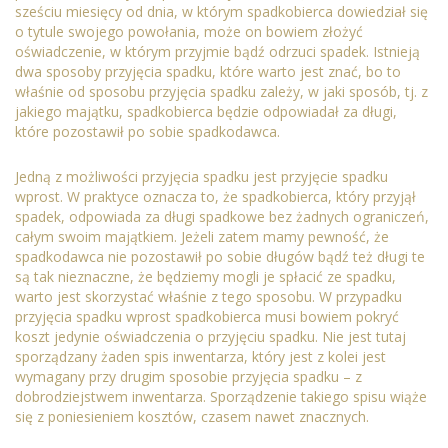
sześciu miesięcy od dnia, w którym spadkobierca dowiedział się
o tytule swojego powołania, może on bowiem złożyć
oświadczenie, w którym przyjmie bądź odrzuci spadek. Istnieją
dwa sposoby przyjęcia spadku, które warto jest znać, bo to
właśnie od sposobu przyjęcia spadku zależy, w jaki sposób, tj. z
jakiego majątku, spadkobierca będzie odpowiadał za długi,
które pozostawił po sobie spadkodawca.
Jedną z możliwości przyjęcia spadku jest przyjęcie spadku
wprost. W praktyce oznacza to, że spadkobierca, który przyjął
spadek, odpowiada za długi spadkowe bez żadnych ograniczeń,
całym swoim majątkiem. Jeżeli zatem mamy pewność, że
spadkodawca nie pozostawił po sobie długów bądź też długi te
są tak nieznaczne, że będziemy mogli je spłacić ze spadku,
warto jest skorzystać właśnie z tego sposobu. W przypadku
przyjęcia spadku wprost spadkobierca musi bowiem pokryć
koszt jedynie oświadczenia o przyjęciu spadku. Nie jest tutaj
sporządzany żaden spis inwentarza, który jest z kolei jest
wymagany przy drugim sposobie przyjęcia spadku – z
dobrodziejstwem inwentarza. Sporządzenie takiego spisu wiąże
się z poniesieniem kosztów, czasem nawet znacznych.