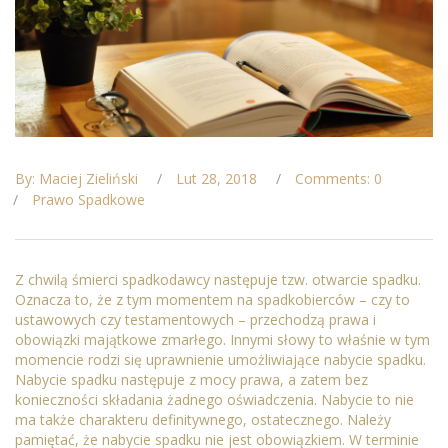
By: Maciej Zieliński
Lut 28, 2018
Comments: 0
Prawo Spadkowe
Z chwilą śmierci spadkodawcy następuje tzw. otwarcie spadku.
Oznacza to, że z tym momentem na spadkobierców – czy to
ustawowych czy testamentowych – przechodzą prawa i
obowiązki majątkowe zmarłego. Innymi słowy to właśnie w tym
momencie rodzi się uprawnienie umożliwiające nabycie spadku.
Nabycie spadku następuje z mocy prawa, a zatem bez
konieczności składania żadnego oświadczenia. Nabycie to nie
ma także charakteru definitywnego, ostatecznego. Należy
pamiętać, że nabycie spadku nie jest obowiązkiem. W terminie