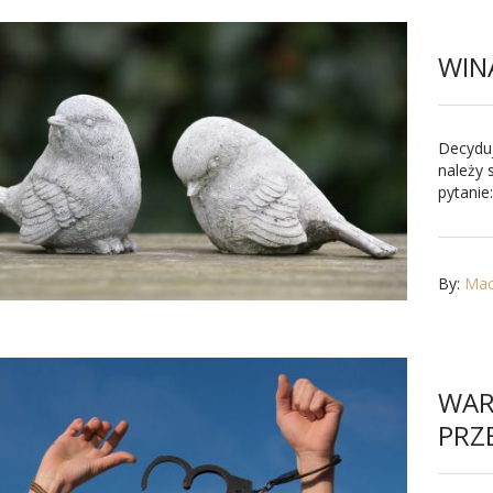
WIN
Decyduj
należy
pytanie:.
By:
Maci
WA
PRZ