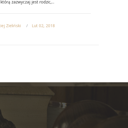
którą zazwyczaj jest rodzic,...
ej Zieliński
Lut 02, 2018