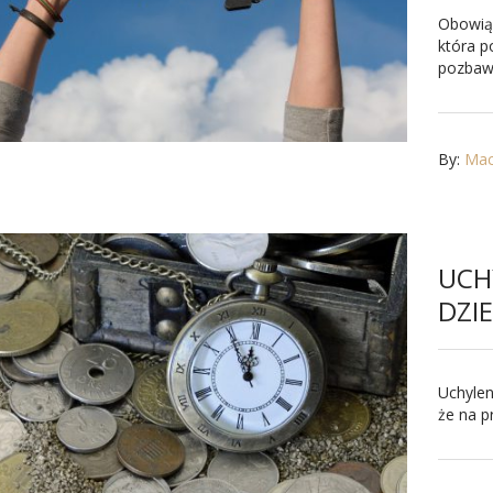
Obowiąz
która p
pozbawi
By:
Maci
UCH
DZI
Uchylen
że na p