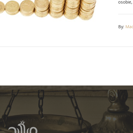
osobie, 
By:
Maci