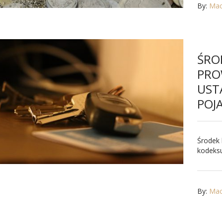
By:
Maci
ŚRO
PRO
UST
POJ
Środek 
kodeksu
By:
Maci