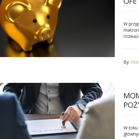
OFE
W przy
małżon
rozważa
By:
Maci
MOM
POŻ
W toku
głównyc