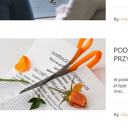
By:
Maci
POD
PRZ
W pols
przyjął
oraz...
By:
Maci