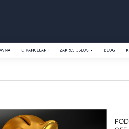
ÓWNA
O KANCELARII
ZAKRES USŁUG
BLOG
K
POD